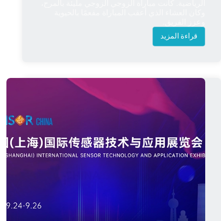
الرياضية. كانت مباراة الزوجي الزوجي مليئة بالمرح،
وكان العشاء الذي أعقب المباراة مفعمًا بالحيوية
وعزز الفريق.
قراءة المزيد
شركة
تشنغدو
ISSRSensor
تقيم
يوم
رياضة
الريشة
الطائرة
للموظفين
لعام
2025