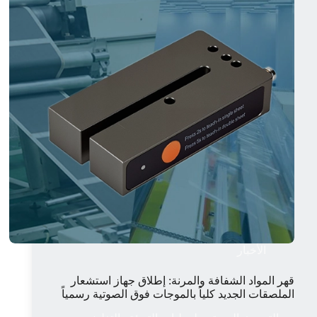
والطلب
في
صناعة
أجهزة
الاستشعار
الذكية
بمقاطعة
سيتشوان
لعام
2026»
و«المؤتمر
الثالث
لصناعة
أجهزة
الاستشعار
الذكية
في
الأخبار
غرب
الصين»
قهر المواد الشفافة والمرنة: إطلاق جهاز استشعار
الملصقات الجديد كلياً بالموجات فوق الصوتية رسمياً