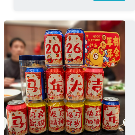
موثوقة
للمستوى
في
البيئات
المسببة
للتآكل:
تقديم
جهاز
الاستشعار
بالموجات
فوق
الصوتية
ISSR
ISUB450