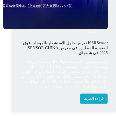
الأخبار
ISSRSensor تعرض حلول الاستشعار بالموجات فوق
الصوتية المتطورة في معرض SENSOR CHINA
2025 في شنغهاي
سيقام معرض الصين (شنغهاي) الدولي لتكنولوجيا
وتطبيقات أجهزة الاستشعار (SENSOR CHINA
2025) في مركز شنغهاي الدولي للمعارض في الفترة
من 24 إلى 26 سبتمبر 2025. منذ ظهوره لأول مرة في
عام 2016، نما معرض SENSOR CHINA جنبًا إلى
جنب مع التقدم السريع في صناعة أجهزة
الاستشعار....
قراءة المزيد
ISSRSensor
تعرض
حلول