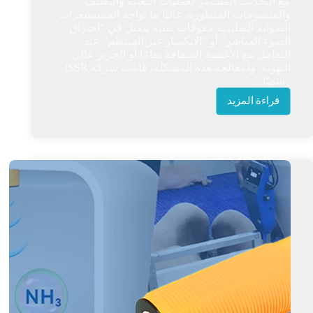
مع التحديث المستمر لعمليات التعبئة والتغليف
والمنسوجات المتطورة، غالبًا ما تواجه المستشعرات
الضوئية التقليدية معوقات تقنية تتمثل في “اختراق
الضوء المباشر” أو “الانكسار غير المنتظم” عند
التعامل مع الأغشية الشفافة تمامًا أو الحرير عالي
التهوية. ولمعالجة هذه المشكلة، قامت شركة ISSR
رسميًا...
قراءة المزيد
قهر
المواد
الشفافة
والمرنة:
إطلاق
جهاز
استشعار
الملصقات
الجديد
كلياً
بالموجات
فوق
الصوتية
رسمياً