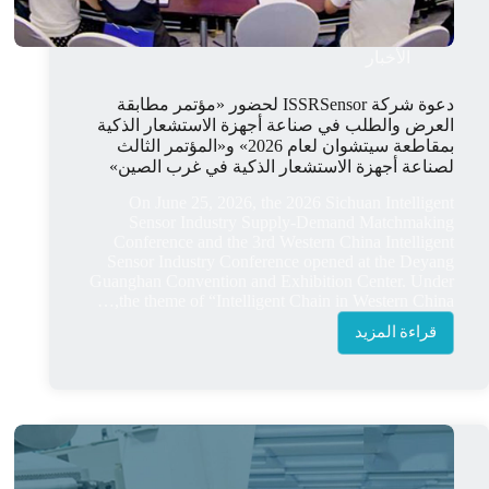
الأخبار
دعوة شركة ISSRSensor لحضور «مؤتمر مطابقة
العرض والطلب في صناعة أجهزة الاستشعار الذكية
بمقاطعة سيتشوان لعام 2026» و«المؤتمر الثالث
لصناعة أجهزة الاستشعار الذكية في غرب الصين»
On June 25, 2026, the 2026 Sichuan Intelligent
Sensor Industry Supply-Demand Matchmaking
Conference and the 3rd Western China Intelligent
Sensor Industry Conference opened at the Deyang
Guanghan Convention and Exhibition Center. Under
the theme of “Intelligent Chain in Western China,…
قراءة المزيد
دعوة
شركة
ISSRSensor
لحضور
«مؤتمر
مطابقة
العرض