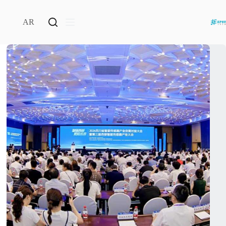
لتجاوز
لى
AR
لمحتوى