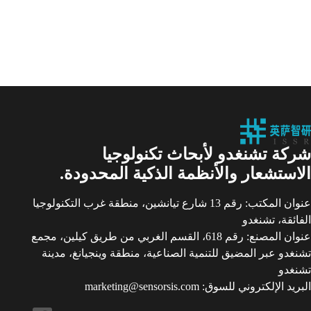
الاستشعار
بالموجات
فوق
الصوتية
المتطورة
في
معرض
SENSOR
CHINA
2025
في
شركة تشنغدو لأبحاث تكنولوجيا
شنغهاي
الاستشعار والأنظمة الذكية المحدودة.
عنوان المكتب: رقم 13 شارع تيانشين، منطقة غرب التكنولوجيا
الفائقة، تشنغدو
عنوان المصنع: رقم 618، القسم الغربي من طريق كيلين، مجمع
تشنغدو عبر المضيق للتنمية الصناعية، منطقة وينجيانغ، مدينة
تشنغدو
البريد الإلكتروني للسوق: marketing@sensorsis.com