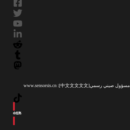
مسؤول صيني رسمي[中文文文文文]:
www.sensorsis.cn