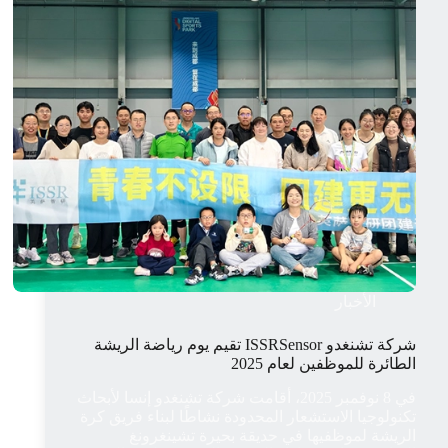
عام
2026
الأخبار
شركة تشنغدو ISSRSensor تقيم يوم رياضة الريشة
الطائرة للموظفين لعام 2025
في 8 نوفمبر 2025، أقامت شركة تشنغدو إنسا لأبحاث
تكنولوجيا الاستشعار المحدودة نشاطًا لبناء فريق كرة
الريشة لموظفيها في حديقة بحيرة تشينغرونغ