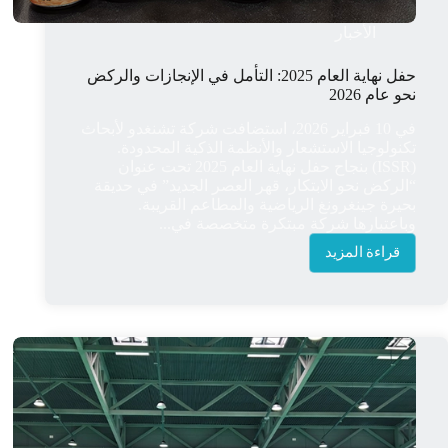
الأخبار
حفل نهاية العام 2025: التأمل في الإنجازات والركض
نحو عام 2026
في 10 فبراير 2026، استضافت شركة تشنغدو لأبحاث
تكنولوجيا الاستشعار والأنظمة الذكية المحدودة.
(ISSR) بنجاح حفل نهاية العام 2025 تحت عنوان
“الركض نحو الابتكار، قهر العصر الجديد” في حديقة
بحيرة جينغرونغ الرياضية والمطاعم القريبة.
وباعتبارها شركة مبتكرة متخصصة في...
قراءة المزيد
حفل
نهاية
العام
2025:
التأمل
في
الإنجازات
والركض
نحو