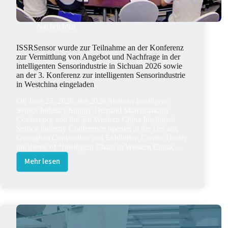
Nachrichten
ISSRSensor wurde zur Teilnahme an der Konferenz
zur Vermittlung von Angebot und Nachfrage in der
intelligenten Sensorindustrie in Sichuan 2026 sowie
an der 3. Konferenz zur intelligenten Sensorindustrie
in Westchina eingeladen
On June 25, 2026, the 2026 Sichuan Intelligent
Sensor Industry Supply-Demand Matchmaking
Conference and the 3rd Western China Intelligent
Sensor Industry Conference opened at the Deyang
Guanghan Convention and Exhibition Center. Under
the theme of “Intelligent Chain in Western China,…
Mehr lesen
ISSRSensor
wurde
zur
Teilnahme
an
der