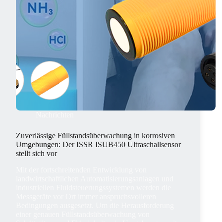
Nachrichten
Zuverlässige Füllstandsüberwachung in korrosiven
Umgebungen: Der ISSR ISUB450 Ultraschallsensor
stellt sich vor
Mit der fortschreitenden Entwicklung von
landwirtschaftlichen Automatisierungsanlagen und
industriellen Fluidsteuerungssystemen werden die
Messgeräte vor Ort immer anspruchsvolleren
Bedingungen ausgesetzt. Um die Herausforderung
einer genauen Füllstandsüberwachung von