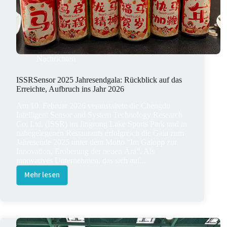
Nachrichten
ISSRSensor 2025 Jahresendgala: Rückblick auf das
Erreichte, Aufbruch ins Jahr 2026
Am 10. Februar 2026 veranstaltete die Chengdu
Intelligent Sensor and System Technology Research
Co, Ltd. (ISSR) im Jingrong Lake Sports Park und in
nahegelegenen Restaurants erfolgreich die Gala zum
Jahresende 2025 unter dem Motto “Im Galopp zur
Innovation, Eroberung der neuen Ära”. Als
innovatives Unternehmen, das sich auf...
Mehr lesen
ISSRSensor
2025
Jahresendgala:
Rückblick
auf