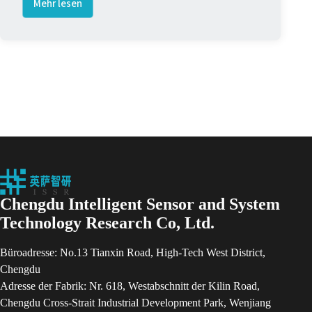
Mehr lesen
ISSRSensor
präsentiert
hochmoderne
Ultraschall-
Sensorlösungen
auf
der
SENSOR
CHINA
2025
in
Shanghai
Chengdu Intelligent Sensor and System
Technology Research Co, Ltd.
Büroadresse: No.13 Tianxin Road, High-Tech West District,
Chengdu
Adresse der Fabrik: Nr. 618, Westabschnitt der Kilin Road,
Chengdu Cross-Strait Industrial Development Park, Wenjiang