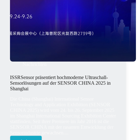
Nachrichten
ISSRSensor präsentiert hochmoderne Ultraschall-
Sensorlösungen auf der SENSOR CHINA 2025 in
Shanghai
Die China (Shanghai) International Sensor
Technology and Application Exhibition (SENSOR
CHINA 2025) wird vom 24. bis 26. September 2025
im Shanghai International Sourcing Exhibition Center
stattfinden. Seit ihrer Premiere im Jahr 2016 ist die
SENSOR CHINA mit der rasanten Entwicklung der
Sensorindustrie gewachsen....