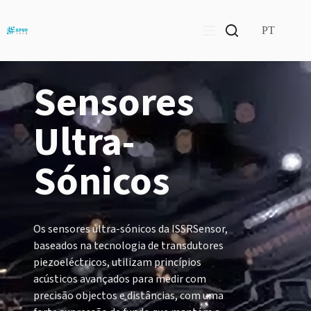
Pular
para
o
PT
conteúdo
Sensores
Ultra-
Sónicos
Os sensores ultra-sónicos da ISSRSensor,
baseados na tecnologia de transdutores
piezoeléctricos, utilizam princípios
acústicos avançados para medir com
precisão objectos e distâncias, com uma