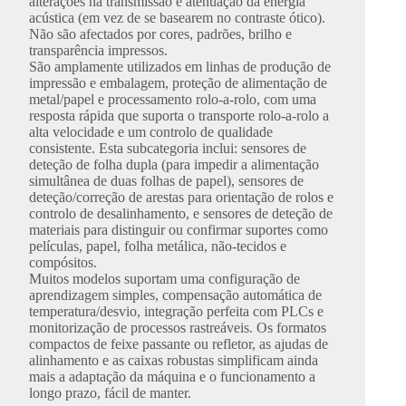
alterações na transmissão e atenuação da energia
acústica (em vez de se basearem no contraste ótico).
Não são afectados por cores, padrões, brilho e
transparência impressos.
São amplamente utilizados em linhas de produção de
impressão e embalagem, proteção de alimentação de
metal/papel e processamento rolo-a-rolo, com uma
resposta rápida que suporta o transporte rolo-a-rolo a
alta velocidade e um controlo de qualidade
consistente. Esta subcategoria inclui: sensores de
deteção de folha dupla (para impedir a alimentação
simultânea de duas folhas de papel), sensores de
deteção/correção de arestas para orientação de rolos e
controlo de desalinhamento, e sensores de deteção de
materiais para distinguir ou confirmar suportes como
películas, papel, folha metálica, não-tecidos e
compósitos.
Muitos modelos suportam uma configuração de
aprendizagem simples, compensação automática de
temperatura/desvio, integração perfeita com PLCs e
monitorização de processos rastreáveis. Os formatos
compactos de feixe passante ou refletor, as ajudas de
alinhamento e as caixas robustas simplificam ainda
mais a adaptação da máquina e o funcionamento a
longo prazo, fácil de manter.