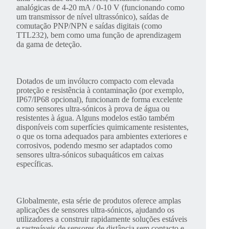
analógicas de 4-20 mA / 0-10 V (funcionando como
um transmissor de nível ultrassónico), saídas de
comutação PNP/NPN e saídas digitais (como
TTL232), bem como uma função de aprendizagem
da gama de deteção.
Dotados de um invólucro compacto com elevada
proteção e resistência à contaminação (por exemplo,
IP67/IP68 opcional), funcionam de forma excelente
como sensores ultra-sónicos à prova de água ou
resistentes à água. Alguns modelos estão também
disponíveis com superfícies quimicamente resistentes,
o que os torna adequados para ambientes exteriores e
corrosivos, podendo mesmo ser adaptados como
sensores ultra-sónicos subaquáticos em caixas
específicas.
Globalmente, esta série de produtos oferece amplas
aplicações de sensores ultra-sónicos, ajudando os
utilizadores a construir rapidamente soluções estáveis
e rastreáveis de sensores de distância sem contacto e