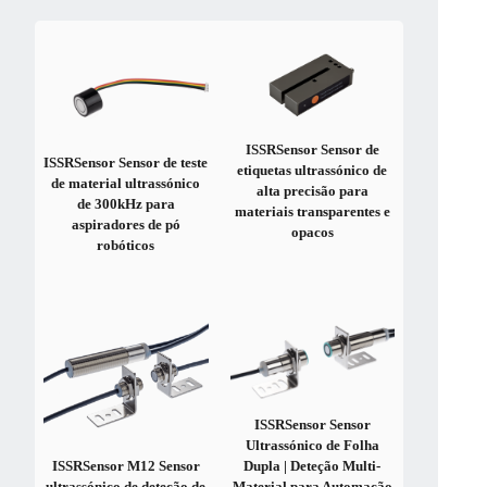
ISSRSensor Sensor de
ISSRSensor Sensor de teste
etiquetas ultrassónico de
de material ultrassónico
alta precisão para
de 300kHz para
materiais transparentes e
aspiradores de pó
opacos
robóticos
ISSRSensor Sensor
Ultrassónico de Folha
ISSRSensor M12 Sensor
Dupla | Deteção Multi-
ultrassónico de deteção de
Material para Automação