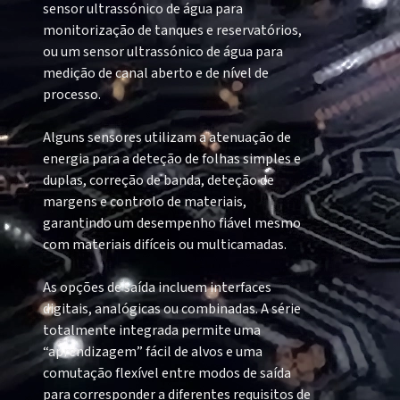
sensor ultrassónico de água para
monitorização de tanques e reservatórios,
ou um sensor ultrassónico de água para
medição de canal aberto e de nível de
processo.
Alguns sensores utilizam a atenuação de
energia para a deteção de folhas simples e
duplas, correção de banda, deteção de
margens e controlo de materiais,
garantindo um desempenho fiável mesmo
com materiais difíceis ou multicamadas.
As opções de saída incluem interfaces
digitais, analógicas ou combinadas. A série
totalmente integrada permite uma
“aprendizagem” fácil de alvos e uma
comutação flexível entre modos de saída
para corresponder a diferentes requisitos de