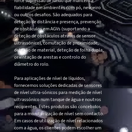
forte supressão de fundo que mantém a
fiabilidade em ambientes com pó, nevoeiro
ou outros desafios. São adequados para
deteção de distância e presença, prevenção
de obstáculos em AGVs (suportando a
deteção de obstáculos através de sensor
ultrassónico), comutação de proximidade,
deteção de material, deteção de folha dupla,
orientação de arestas e controlo do
diâmetro do rolo.
Para aplicações de nível de líquidos,
fornecemos soluções dedicadas de sensores
de nível ultra-sónicos para medição de nível
ultrassónico num tanque de água e noutros
recipientes. Estes produtos são concebidos
para a monitorização de nível sem contacto.
Em casos de utilização de nível relacionados
com a água, os clientes podem escolher um